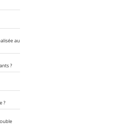
éalisée au
ants ?
e ?
double