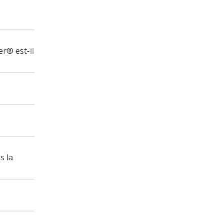
er® est-il
s la