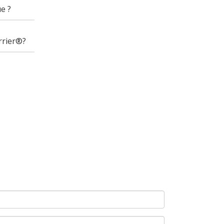
e ?
rrier®?