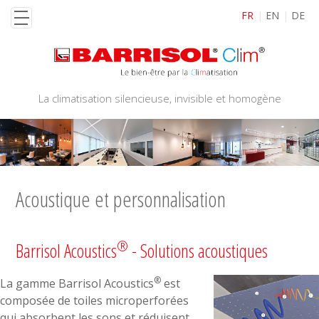
Aller
FR
EN
DE
au
contenu
principal
La climatisation silencieuse, invisible et homogène
Acoustique et personnalisation
Paragraphes
®
Barrisol Acoustics
- Solutions acoustiques
®
La gamme Barrisol Acoustics
est
composée de toiles microperforées
qui absorbent les sons et réduisent