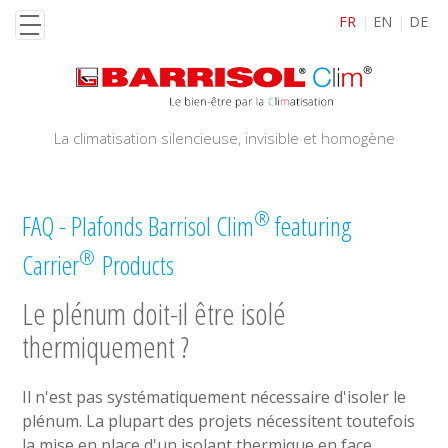
Aller
FR
EN
DE
au
contenu
principal
La climatisation silencieuse, invisible et homogène
®
FAQ - Plafonds Barrisol Clim
featuring
®
Carrier
Products
Le plénum doit-il être isolé
thermiquement ?
Il n'est pas systématiquement nécessaire d'isoler le
plénum. La plupart des projets nécessitent toutefois
la mise en place d'un isolant thermique en face